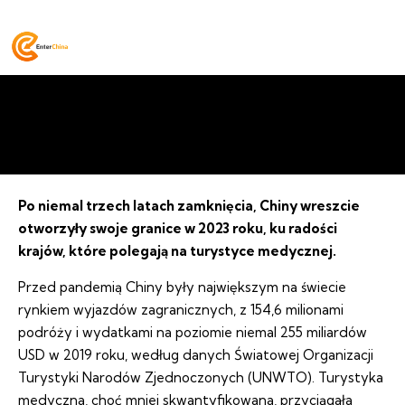
Chińscy turyści medyczni są
BLOG
zamożni i gotowi by odwiedzić
junio 4, 2024
Europę
Po niemal trzech latach zamknięcia, Chiny wreszcie
otworzyły swoje granice w 2023 roku, ku radości
krajów, które polegają na turystyce medycznej.
Przed pandemią Chiny były największym na świecie
rynkiem wyjazdów zagranicznych, z 154,6 milionami
podróży i wydatkami na poziomie niemal 255 miliardów
USD w 2019 roku, według danych Światowej Organizacji
Turystyki Narodów Zjednoczonych (UNWTO). Turystyka
medyczna, choć mniej skwantyfikowana, przyciągała